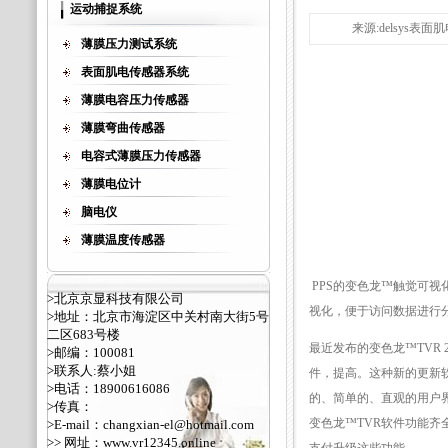
运动捕捉系统
来源:delsys表面肌
薄膜压力测试系统
表面肌电传感器系统
薄膜电容压力传感器
薄膜弯曲传感器
电容式薄膜压力传感器
薄膜电位计
脑电仪
薄膜温度传感器
PPS的变色龙™触觉可视
>北京京显科技有限公司
视化，便于访问数据进行
>地址：北京市海淀区中关村南大街5号
二区683号楼
最近发布的变色龙™TVR
>邮编：100081
>联系人:蔡小姐
件，提高。这种新的更新
>电话：18900616086
的、简单的、直观的用户
>传真：
变色龙™TVR软件功能
>E-mail：changxian-el@hotmail.com
>> 网址：
www.vr12345.online