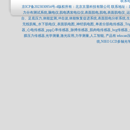
联系电
京ICP备2023030954号-4
版权所有：北京京显科技有限公司 联系地址：北
力分布测试系统,脑电仪,肌电诱发电位仪,表面肌电,肌电,表面肌电仪_运
台、足底压力,体能监测,冲击波,体能恢复促进系统,表面肌电分析系统,
无线肌氧_水下肌电仪_表面肌电图_神经肌电图_单差分肌电传感器_Trigno_Bag
器_心电传感器_ppg心率传感器_脉搏传感器_肌肉电传感器_bcg传感
膜压力传感器,光学测量,激光应用,力学测量,人工智能, 产品有 tekscan压力分布
统,NIEO LCD多轴光