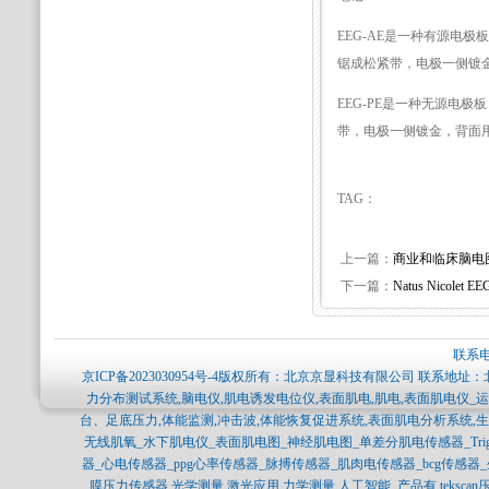
EEG-AE是一种有源电
锯成松紧带，电极一侧镀
EEG-PE是一种无源电
带，电极一侧镀金，背面
TAG：
上一篇：
商业和临床脑电
下一篇：
Natus Nicolet EE
联系电
京ICP备2023030954号-4
版权所有：北京京显科技有限公司 联系地址：北
力分布测试系统,脑电仪,肌电诱发电位仪,表面肌电,肌电,表面肌电仪_运
台、足底压力,体能监测,冲击波,体能恢复促进系统,表面肌电分析系统,
无线肌氧_水下肌电仪_表面肌电图_神经肌电图_单差分肌电传感器_Trigno_Bag
器_心电传感器_ppg心率传感器_脉搏传感器_肌肉电传感器_bcg传感
膜压力传感器,光学测量,激光应用,力学测量,人工智能, 产品有 tekscan压力分布