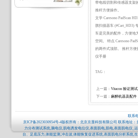
带电线切割和传感器支架
推杆方便操作。
文学 Caresono PadScan
胱扫描器车 (#Cart_HD
车是完美的配件，方便地
空间。 特点 Careson
的两件式顶部。 推杆方便操作。 文
仪手册
TAG：
上一篇：
Vitacon 验证测
下一篇：
麻醉机器及配件
联系电
京ICP备2023030954号-4
版权所有：北京京显科技有限公司 联系地址：北
力分布测试系统,脑电仪,肌电诱发电位仪,表面肌电,肌电,表面肌电仪_运
台、足底压力,体能监测,冲击波,体能恢复促进系统,表面肌电分析系统,