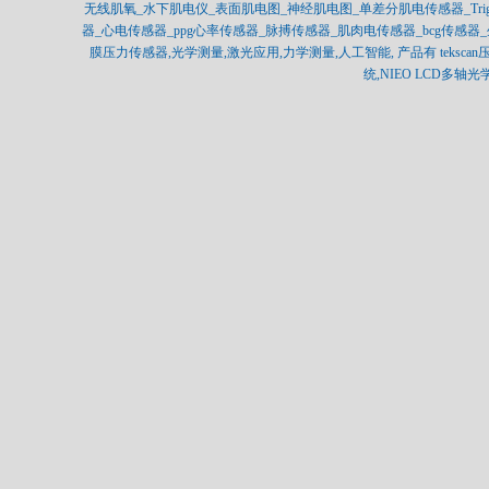
无线肌氧_水下肌电仪_表面肌电图_神经肌电图_单差分肌电传感器_Trigno_Bag
器_心电传感器_ppg心率传感器_脉搏传感器_肌肉电传感器_bcg传感
膜压力传感器,光学测量,激光应用,力学测量,人工智能, 产品有 tekscan压力分布
统,NIEO LCD多轴光