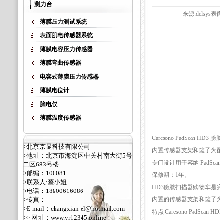
测力台
来源:delsys
薄膜压力测试系统
表面肌电传感器系统
薄膜电容压力传感器
薄膜弯曲传感器
电容式薄膜压力传感器
薄膜电位计
脑电仪
薄膜温度传感器
Caresono PadScan
>北京京显科技有限公司
内置传感器支架和篮子为配件提供
>地址：北京市海淀区中关村南大街5号
专门设计用于容纳 PadSc
二区683号楼
>邮编：100081
保修期：1年。
>联系人:蔡小姐
HD3膀胱扫描器购物车是
>电话：18900616086
>传真：
内置的传感器支架和篮子
>E-mail：changxian-el@hotmail.com
特点 Caresono Pad
>> 网址：
www.vr12345.online