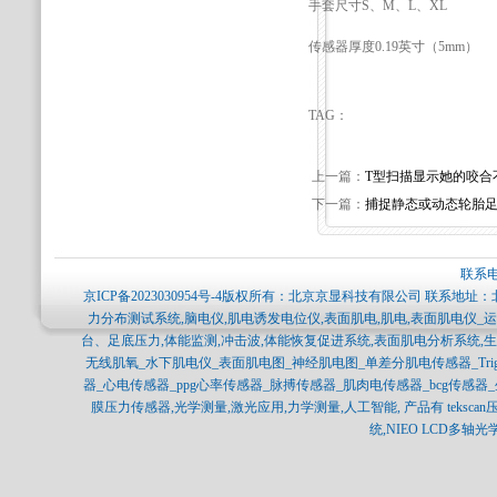
手套尺寸S、M、L、XL
传感器厚度0.19英寸（5mm）
TAG：
上一篇：
T型扫描显示她的咬合
下一篇：
捕捉静态或动态轮胎
联系电
京ICP备2023030954号-4
版权所有：北京京显科技有限公司 联系地址：北
力分布测试系统,脑电仪,肌电诱发电位仪,表面肌电,肌电,表面肌电仪_运
台、足底压力,体能监测,冲击波,体能恢复促进系统,表面肌电分析系统,
无线肌氧_水下肌电仪_表面肌电图_神经肌电图_单差分肌电传感器_Trigno_Bag
器_心电传感器_ppg心率传感器_脉搏传感器_肌肉电传感器_bcg传感
膜压力传感器,光学测量,激光应用,力学测量,人工智能, 产品有 tekscan压力分布
统,NIEO LCD多轴光