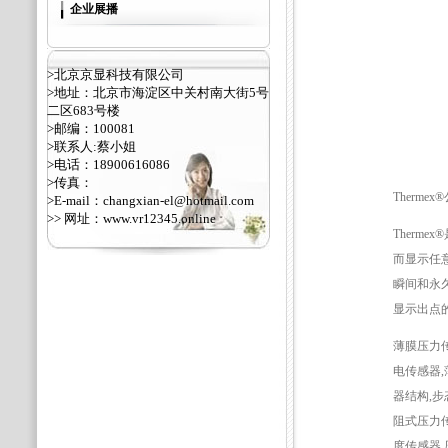
企业展播
>北京京显科技有限公司
>地址：北京市海淀区中关村南大街5号
二区683号楼
>邮编：100081
>联系人:蔡小姐
>电话：18900616086
>传真：
Thermex
>E-mail：changxian-el@hotmail.com
>> 网址：
www.vr12345.online
Therm
而显示任意
瞬间和永久
显示出点的
薄膜压力传
电传感器,薄
器结构,步
阻式压力传
度传感器,