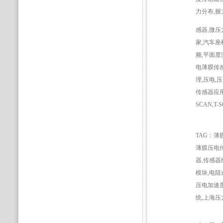
力分布,握
感器,微压
家,汽车座
频,平面度
电薄膜传感
理,压电,
传感器应用
SCAN,T-S
TAG：薄
薄膜压电传感
器,传感器
模块,电阻
压电加速度
统,上海压